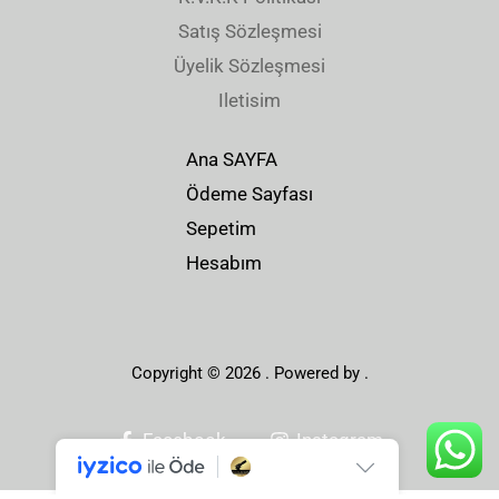
.
.
0
0
Satış Sözleşmesi
,
,
Üyelik Sözleşmesi
0
0
Iletisim
0
0
.
.
Ana SAYFA
Ödeme Sayfası
Sepetim
Hesabım
Copyright © 2026 . Powered by .
Facebook
Instagram