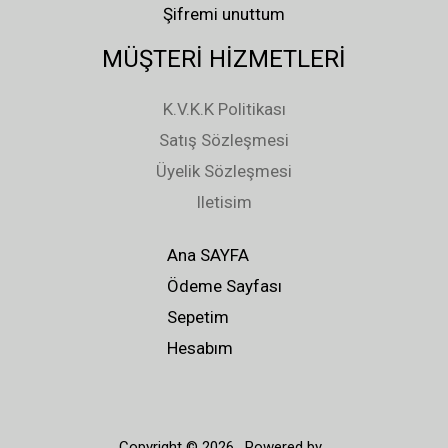
0
5
₺
₺
0
0
Şifremi unuttum
0
0
4
2
.
.
,
,
MÜŞTERİ HİZMETLERİ
.
.
0
0
0
0
0
0
0
0
K.V.K.K Politikası
.
.
0
0
Satış Sözleşmesi
,
,
Üyelik Sözleşmesi
0
0
Iletisim
0
0
.
.
Ana SAYFA
Ödeme Sayfası
Sepetim
Hesabım
Copyright © 2026 . Powered by .