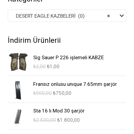
DESERT EAGLE KAZBELERİ (0)
×
İndirim Ürünlerii
O
Ş
Sig Sauer P 226 işlemeli KABZE
r
u
₺
2,00
₺
1,00
i
a
j
n
O
Ş
i
d
Fransız onlusu unıque 7.65mm şarjör
r
u
n
a
₺
900,00
₺
750,00
i
a
a
k
j
n
l
i
O
Ş
i
d
Sta 16 lı Mod 30 şarjör
f
f
r
u
n
a
₺
2.500,00
₺
1.800,00
i
i
i
a
a
k
y
y
j
n
l
i