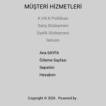
4
2
.
.
,
,
MÜŞTERİ HİZMETLERİ
.
.
0
0
0
0
0
0
0
0
K.V.K.K Politikası
.
.
0
0
Satış Sözleşmesi
,
,
Üyelik Sözleşmesi
0
0
Iletisim
0
0
.
.
Ana SAYFA
Ödeme Sayfası
Sepetim
Hesabım
Copyright © 2026 . Powered by .