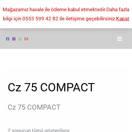
İçeriğe
Mağazamız havale ile ödeme kabul etmektedir.Daha fazla
atla
bilgi için 0553 599 42 82 ile iletişime geçebilirsiniz
Kapat
Popülerliğe
göre
sıralandı
Cz 75 COMPACT
Cz 75 COMPACT
2 sonucun tümü gösteriliyor