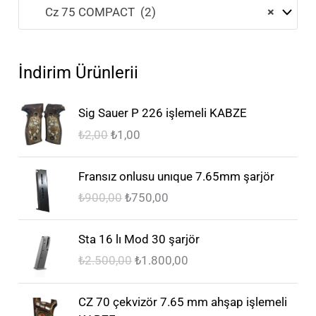
Cz 75 COMPACT (2)
×
İndirim Ürünlerii
O
Ş
Sig Sauer P 226 işlemeli KABZE
r
u
₺
2,00
₺
1,00
i
a
j
n
O
Ş
i
d
Fransız onlusu unıque 7.65mm şarjör
r
u
n
a
₺
900,00
₺
750,00
i
a
a
k
j
n
l
i
O
Ş
i
d
Sta 16 lı Mod 30 şarjör
f
f
r
u
n
a
₺
2.500,00
₺
1.800,00
i
i
i
a
a
k
y
y
j
n
l
i
O
Ş
a
a
i
d
CZ 70 çekvizör 7.65 mm ahşap işlemeli
f
f
r
u