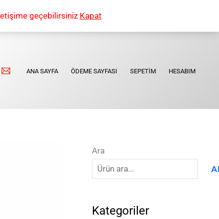
etişime geçebilirsiniz
Kapat
ANA SAYFA
ÖDEME SAYFASI
SEPETIM
HESABIM
Ara
A
Kategoriler