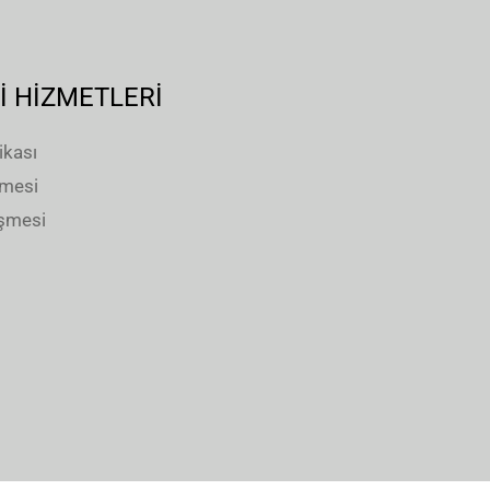
İ HİZMETLERİ
ikası
şmesi
eşmesi