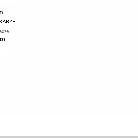
mm
p KABZE
abze
,00
E