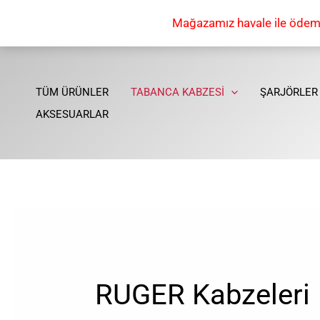
İçeriğe
Mağazamız havale ile ödeme 
atla
Popülerliğe
göre
sıralandı
TÜM ÜRÜNLER
TABANCA KABZESİ
ŞARJÖRLER
AKSESUARLAR
RUGER Kabzeleri