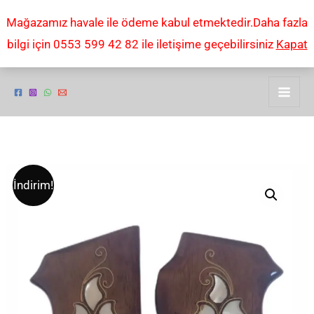
İçeriğe
Mağazamız havale ile ödeme kabul etmektedir.Daha fazla
atla
bilgi için 0553 599 42 82 ile iletişime geçebilirsiniz
Kapat
Renato
Orijinal
Şu
İndirim!
7.65
fiyat:
andaki
mm
tabanca
₺2.000,00.
fiyat:
işlemeli
₺1.999,00.
KABZESi
adet