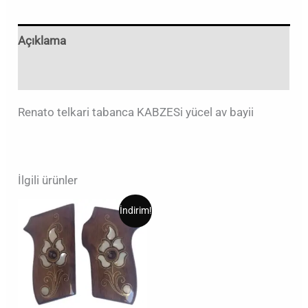
Açıklama
Değerlendirmeler (0)
Renato telkari tabanca KABZESi yücel av bayii
İlgili ürünler
Orijinal
Şu
İndirim!
fiyat:
andaki
₺2.000,00.
fiyat:
₺1.999,00.