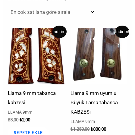
Orijinal
Şu
Orijinal
Şu
İndirim!
İndirim!
fiyat:
andaki
fiyat:
andaki
₺3,00.
fiyat:
₺1.250,00.
fiyat:
₺2,00.
₺800,00.
Llama 9 mm tabanca
Llama 9 mm uyumlu
kabzesi
Büyük Lama tabanca
KABZESi
LLAMA 9mm
₺
3,00
₺
2,00
LLAMA 9mm
₺
1.250,00
₺
800,00
SEPETE EKLE