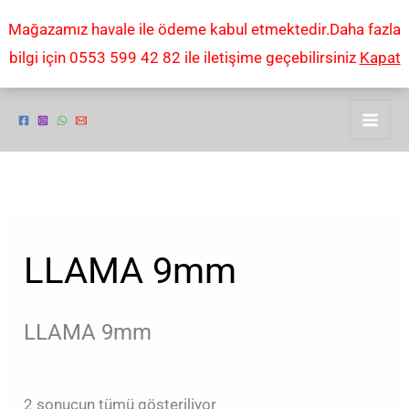
İçeriğe
Mağazamız havale ile ödeme kabul etmektedir.Daha fazla
atla
bilgi için 0553 599 42 82 ile iletişime geçebilirsiniz
Kapat
Popülerliğe
göre
sıralandı
LLAMA 9mm
LLAMA 9mm
2 sonucun tümü gösteriliyor