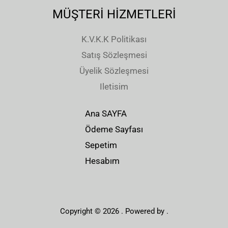
4
2
.
.
,
,
MÜŞTERİ HİZMETLERİ
.
.
0
0
0
0
0
0
0
0
K.V.K.K Politikası
.
.
0
0
Satış Sözleşmesi
,
,
Üyelik Sözleşmesi
0
0
Iletisim
0
0
.
.
Ana SAYFA
Ödeme Sayfası
Sepetim
Hesabım
Copyright © 2026 . Powered by .