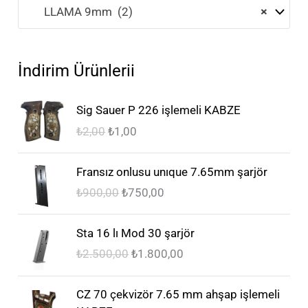
LLAMA 9mm (2)
×
İndirim Ürünlerii
O
Ş
Sig Sauer P 226 işlemeli KABZE
r
u
₺
2,00
₺
1,00
i
a
j
n
O
Ş
i
d
Fransız onlusu unıque 7.65mm şarjör
r
u
n
a
₺
900,00
₺
750,00
i
a
a
k
j
n
l
i
O
Ş
i
d
Sta 16 lı Mod 30 şarjör
f
f
r
u
n
a
₺
2.500,00
₺
1.800,00
i
i
i
a
a
k
y
y
j
n
l
i
O
Ş
a
a
i
d
CZ 70 çekvizör 7.65 mm ahşap işlemeli
f
f
r
u