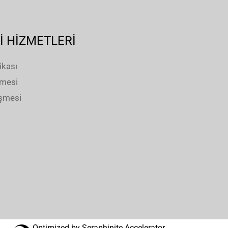
İ HİZMETLERİ
ikası
şmesi
eşmesi
Optimized by Seraphinite Accelerator