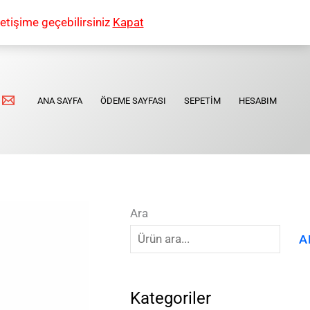
etişime geçebilirsiniz
Kapat
ANA SAYFA
ÖDEME SAYFASI
SEPETIM
HESABIM
Ara
A
Kategoriler