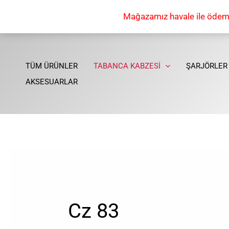
İçeriğe
Mağazamız havale ile ödeme 
atla
TÜM ÜRÜNLER
TABANCA KABZESİ
ŞARJÖRLER
AKSESUARLAR
Cz 83