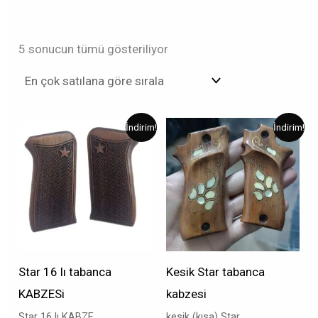
5 sonucun tümü gösteriliyor
Orijinal
Şu
Orijinal
Şu
İndirim!
İndirim!
fiyat:
andaki
fiyat:
andaki
₺1.000,00.
fiyat:
₺1.000,00.
fiyat:
₺800,00.
₺500,00.
Star 16 lı tabanca
Kesik Star tabanca
KABZESi
kabzesi
Star 16 lı KABZE
kesik (kısa) Star