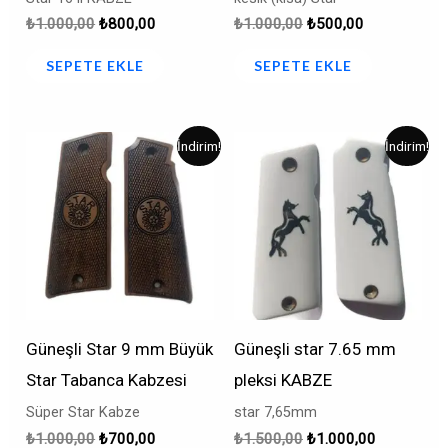
₺
1.000,00
₺
800,00
₺
1.000,00
₺
500,00
SEPETE EKLE
SEPETE EKLE
Orijinal
Şu
Orijinal
Şu
İndirim!
İndirim!
fiyat:
andaki
fiyat:
andaki
₺1.000,00.
fiyat:
₺1.500,00.
fiyat:
₺700,00.
₺1.000,00.
Güneşli Star 9 mm Büyük
Güneşli star 7.65 mm
Star Tabanca Kabzesi
pleksi KABZE
Süper Star Kabze
star 7,65mm
₺
1.000,00
₺
700,00
₺
1.500,00
₺
1.000,00