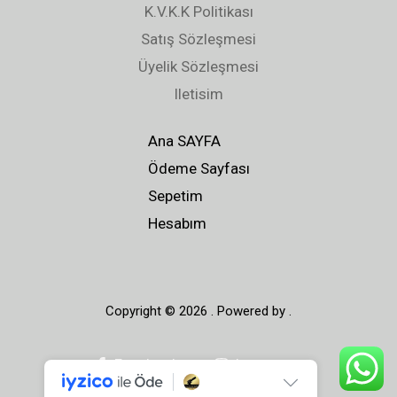
0
0
0
0
K.V.K.K Politikası
.
.
0
0
Satış Sözleşmesi
,
,
Üyelik Sözleşmesi
0
0
Iletisim
0
0
.
.
Ana SAYFA
Ödeme Sayfası
Sepetim
Hesabım
Copyright © 2026 . Powered by .
Facebook
Instagram