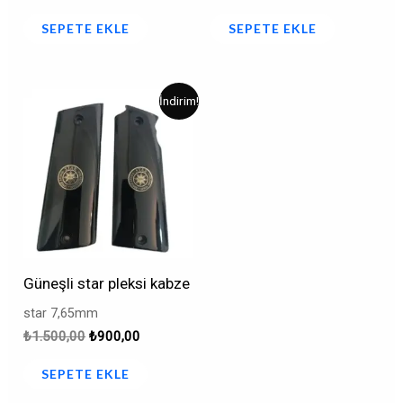
SEPETE EKLE
SEPETE EKLE
Orijinal
Şu
İndirim!
fiyat:
andaki
₺1.500,00.
fiyat:
₺900,00.
Güneşli star pleksi kabze
star 7,65mm
₺
1.500,00
₺
900,00
SEPETE EKLE