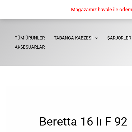
İçeriğe
Mağazamız havale ile ödeme 
atla
TÜM ÜRÜNLER
TABANCA KABZESİ
ŞARJÖRLER
AKSESUARLAR
Beretta 16 lı F 92