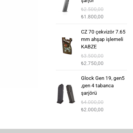
şarjör
a
a
l
i
i
a
t
t
₺
2.500,00
f
f
j
n
:
:
₺
1.800,00
i
i
i
d
₺
₺
y
y
n
a
O
Ş
2
1
CZ 70 çekvizör 7.65
a
a
a
k
r
u
,
,
mm ahşap işlemeli
t
t
l
i
i
a
0
0
KABZE
:
:
f
f
j
n
0
0
₺
₺
₺
3.500,00
i
i
i
d
.
.
9
7
₺
2.750,00
y
y
n
a
0
5
a
a
a
k
O
Ş
0
0
Glock Gen 19, gen5
t
t
l
i
r
u
,
,
,gen 4 tabanca
:
:
f
f
i
a
0
0
şarjörü
₺
₺
i
i
j
n
0
0
2
1
₺
4.000,00
y
y
i
d
.
.
.
.
₺
2.000,00
a
a
n
a
5
8
t
t
a
k
0
0
:
:
l
i
0
0
₺
₺