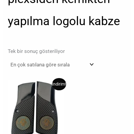
yapılma logolu kabze
Tek bir sonuç gösteriliyor
Orijinal
Şu
İndirim!
fiyat:
andaki
₺1.300,00.
fiyat:
₺800,00.