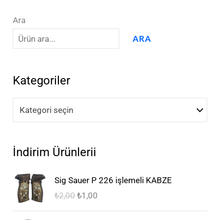
Ara
ARA
Kategoriler
Kategori seçin
İndirim Ürünlerii
O
Ş
Sig Sauer P 226 işlemeli KABZE
r
u
₺
2,00
₺
1,00
i
a
j
n
O
Ş