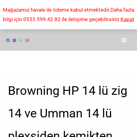
İçeriğe
Mağazamız havale ile ödeme kabul etmektedir.Daha fazla
atla
bilgi için 0553 599 42 82 ile iletişime geçebilirsiniz
Kapat
Browning HP 14 lü zig
14 ve Umman 14 lü
plexsiden kemikten