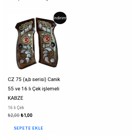
Orijinal
Şu
İndirim!
fiyat:
andaki
₺2,00.
fiyat:
₺1,00.
CZ 75 (a,b serisi) Canik
55 ve 16 lı Çek işlemeli
KABZE
16 lı Çek
₺
2,00
₺
1,00
SEPETE EKLE