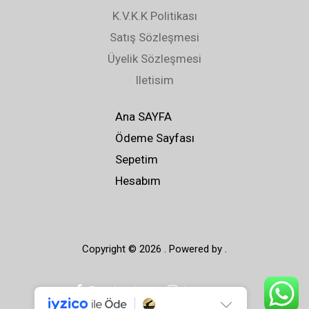
0
0
0
0
K.V.K.K Politikası
.
.
0
0
Satış Sözleşmesi
,
,
Üyelik Sözleşmesi
0
0
Iletisim
0
0
.
.
Ana SAYFA
Ödeme Sayfası
Sepetim
Hesabım
Copyright © 2026 . Powered by .
Facebook
Instagram