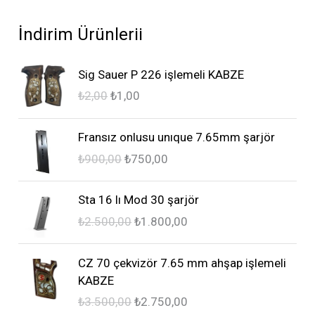
İndirim Ürünlerii
O
Ş
Sig Sauer P 226 işlemeli KABZE
r
u
₺
2,00
₺
1,00
i
a
j
n
O
Ş
i
d
Fransız onlusu unıque 7.65mm şarjör
r
u
n
a
₺
900,00
₺
750,00
i
a
a
k
j
n
l
i
O
Ş
i
d
Sta 16 lı Mod 30 şarjör
f
f
r
u
n
a
₺
2.500,00
₺
1.800,00
i
i
i
a
a
k
y
y
j
n
l
i
O
Ş
a
a
i
d
CZ 70 çekvizör 7.65 mm ahşap işlemeli
f
f
r
u
t
t
n
a
KABZE
i
i
i
a
:
:
a
k
₺
3.500,00
₺
2.750,00
y
y
j
n
₺
₺