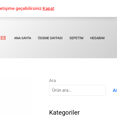
etişime geçebilirsiniz
Kapat
ANA SAYFA
ÖDEME SAYFASI
SEPETIM
HESABIM
Ara
A
Kategoriler