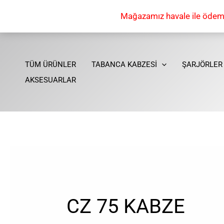
İçeriğe
Mağazamız havale ile ödeme 
atla
TÜM ÜRÜNLER
TABANCA KABZESİ
ŞARJÖRLER
AKSESUARLAR
CZ 75 KABZE