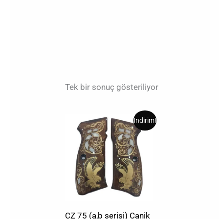
Tek bir sonuç gösteriliyor
Orijinal
Şu
İndirim!
fiyat:
andaki
₺2,00.
fiyat:
₺1,00.
CZ 75 (a,b serisi) Canik