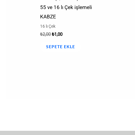
55 ve 16 lı Çek işlemeli
KABZE
16 lı Çek
₺
2,00
₺
1,00
SEPETE EKLE