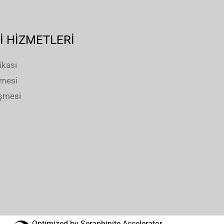
İ HİZMETLERİ
ikası
şmesi
eşmesi
Optimized by Seraphinite Accelerator