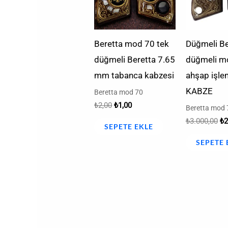
Beretta mod 70 tek
Düğmeli Be
düğmeli Beretta 7.65
düğmeli m
mm tabanca kabzesi
ahşap işle
KABZE
Beretta mod 70
₺
2,00
₺
1,00
Beretta mod 
₺
3.000,00
₺
2
SEPETE EKLE
SEPETE 