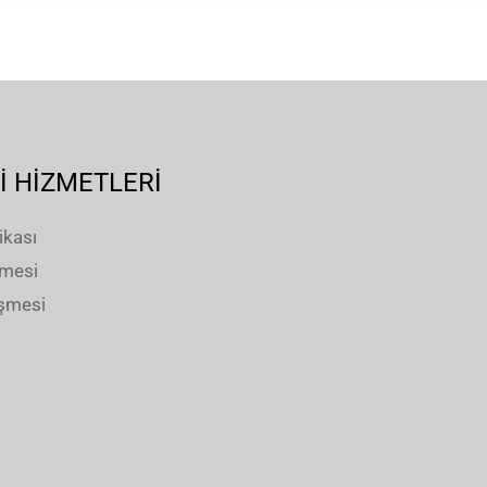
İ HİZMETLERİ
ikası
şmesi
eşmesi