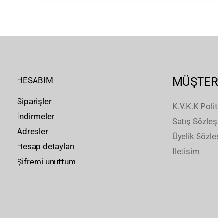
MÜŞTER
HESABIM
Siparişler
K.V.K.K Polit
İndirmeler
Satış Sözle
Adresler
Üyelik Sözl
Hesap detayları
Iletisim
Şifremi unuttum