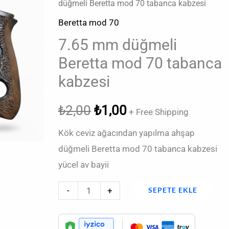
fiyat:
andaki
düğmeli Beretta mod 70 tabanca kabzesi
düğmeli
Beretta
Beretta mod 70
₺2,00.
fiyat:
mod
7.65 mm düğmeli
₺1,00.
70
Beretta mod 70 tabanca
tabanca
kabzesi
kabzesi
adet
₺
2,00
₺
1,00
+ Free Shipping
Kök ceviz ağacından yapılma ahşap
düğmeli Beretta mod 70 tabanca kabzesi
yücel av bayii
-
+
SEPETE EKLE