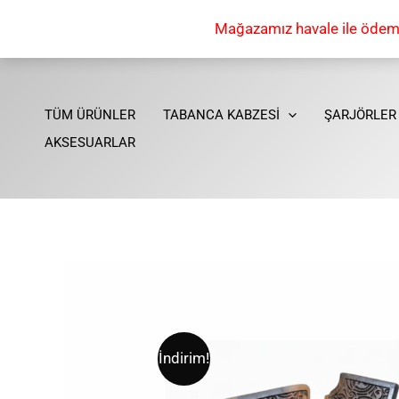
İçeriğe
Mağazamız havale ile ödeme 
atla
TÜM ÜRÜNLER
TABANCA KABZESİ
ŞARJÖRLER
AKSESUARLAR
İndirim!