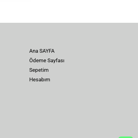
Ana SAYFA
Ödeme Sayfası
Sepetim
Hesabım