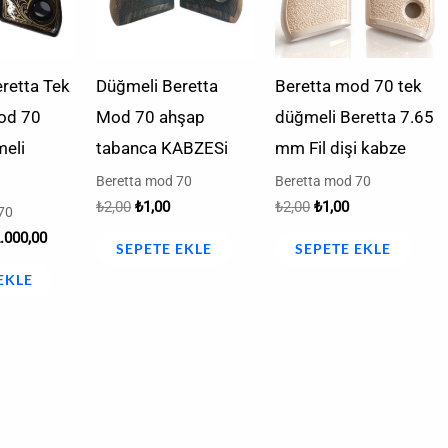
retta Tek
Düğmeli Beretta
Beretta mod 70 tek
od 70
Mod 70 ahşap
düğmeli Beretta 7.65
meli
tabanca KABZESi
mm Fil dişi kabze
Beretta mod 70
Beretta mod 70
₺
2,00
₺
1,00
₺
2,00
₺
1,00
70
.000,00
SEPETE EKLE
SEPETE EKLE
EKLE