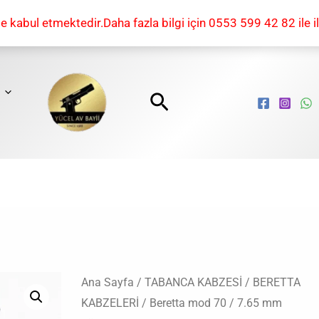
kabul etmektedir.Daha fazla bilgi için 0553 599 42 82 ile il
Arama
7.65
Ana Sayfa
/
TABANCA KABZESİ
/
BERETTA
Orijinal
Şu
KABZELERİ
/
Beretta mod 70
/ 7.65 mm
mm