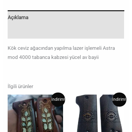
Açıklama
Değerlendirmeler (0)
Kök ceviz ağacından yapılma lazer işlemeli Astra
mod 4000 tabanca kabzesi yücel av bayii
İlgili ürünler
Orijinal
Şu
Orijinal
Şu
İndirim!
İndirim!
fiyat:
andaki
fiyat:
andaki
₺1.250,00.
fiyat:
₺1.000,00.
fiyat:
₺1.000,00.
₺500,00.