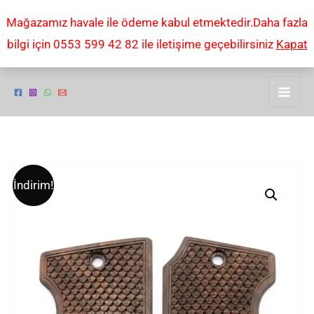
İçeriğe
Mağazamız havale ile ödeme kabul etmektedir.Daha fazla
atla
bilgi için 0553 599 42 82 ile iletişime geçebilirsiniz
Kapat
Astra
Orijinal
Şu
İndirim!
falcon
fiyat:
andaki
mod
4000
₺2,00.
fiyat:
tabanca
₺1,00.
kabzesi
adet