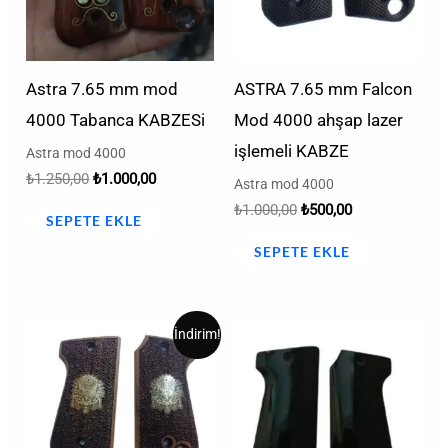
Astra 7.65 mm mod
ASTRA 7.65 mm Falcon
4000 Tabanca KABZESi
Mod 4000 ahşap lazer
işlemeli KABZE
Astra mod 4000
₺
1.250,00
₺
1.000,00
Astra mod 4000
₺
1.000,00
₺
500,00
SEPETE EKLE
SEPETE EKLE
Orijinal
Şu
İndirim!
fiyat:
andaki
₺2.000,00.
fiyat:
₺1.250,00.