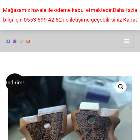
İçeriğe
Mağazamız havale ile ödeme kabul etmektedir.Daha fazla
atla
bilgi için 0553 599 42 82 ile iletişime geçebilirsiniz
Kapat
Beretta
Orijinal
Şu
İndirim!
F
fiyat:
andaki
84
Fatih
₺1.000,00.
fiyat:
13
₺500,00.
ahşap
lazer