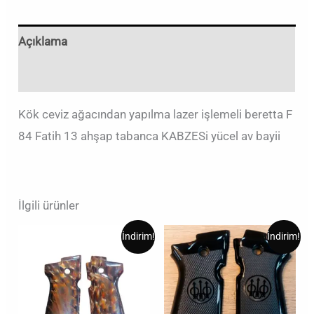
Açıklama
Değerlendirmeler (0)
Kök ceviz ağacından yapılma lazer işlemeli beretta F
84 Fatih 13 ahşap tabanca KABZESi yücel av bayii
İlgili ürünler
Orijinal
Şu
Orijinal
Şu
İndirim!
İndirim!
fiyat:
andaki
fiyat:
andaki
₺2,00.
fiyat:
₺2,00.
fiyat:
₺1,00.
₺1,00.