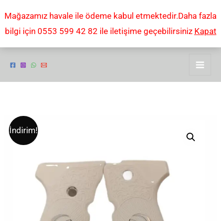
İçeriğe
Mağazamız havale ile ödeme kabul etmektedir.Daha fazla
atla
bilgi için 0553 599 42 82 ile iletişime geçebilirsiniz
Kapat
Beretta
Orijinal
Şu
İndirim!
f92
fiyat:
andaki
Yavuz
16
₺2,00.
fiyat:
lı
₺1,00.
tabanca
KABZESi