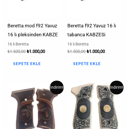
Beretta mod f92 Yavuz
Beretta f92 Yavuz 16 lı
16 lı pleksinden KABZE
tabanca KABZESi
16 lı Beretta
16 lı Beretta
₺
1.500,00
₺
1.000,00
₺
1.500,00
₺
1.000,00
SEPETE EKLE
SEPETE EKLE
Orijinal
Şu
Orijinal
Şu
İndirim!
İndirim!
fiyat:
andaki
fiyat:
andaki
₺1.000,00.
fiyat:
₺2,00.
fiyat:
₺600,00.
₺1,00.