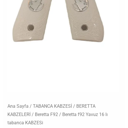
adet
Ana Sayfa
/
TABANCA KABZESİ
/
BERETTA
KABZELERİ
/
Beretta F92
/ Beretta f92 Yavuz 16 lı
tabanca KABZESi