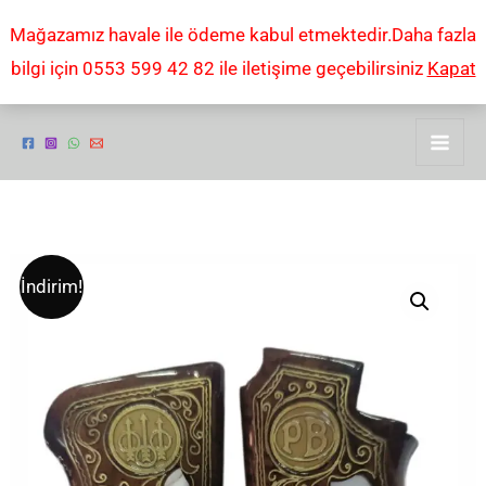
İçeriğe
Mağazamız havale ile ödeme kabul etmektedir.Daha fazla
atla
bilgi için 0553 599 42 82 ile iletişime geçebilirsiniz
Kapat
Beretta
Orijinal
Şu
İndirim!
mod
fiyat:
andaki
70
tek
₺3.000,00.
fiyat:
düğmeli
₺2.000,00.
Beretta
KABZE