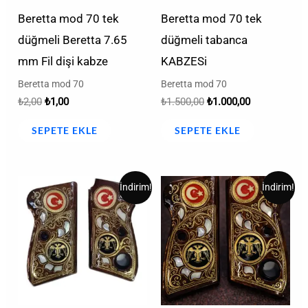
Beretta mod 70 tek
Beretta mod 70 tek
düğmeli Beretta 7.65
düğmeli tabanca
mm Fil dişi kabze
KABZESi
Beretta mod 70
Beretta mod 70
₺
2,00
₺
1,00
₺
1.500,00
₺
1.000,00
SEPETE EKLE
SEPETE EKLE
Orijinal
Şu
Orijinal
Şu
İndirim!
İndirim!
fiyat:
andaki
fiyat:
andaki
₺3.500,00.
fiyat:
₺2,00.
fiyat:
₺2.500,00.
₺1,00.