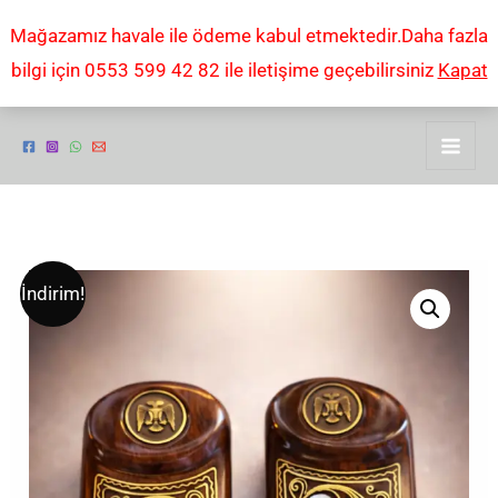
İçeriğe
Mağazamız havale ile ödeme kabul etmektedir.Daha fazla
atla
bilgi için 0553 599 42 82 ile iletişime geçebilirsiniz
Kapat
Browning
Orijinal
Şu
İndirim!
FN
fiyat:
andaki
1922
Uzun
₺3,00.
fiyat:
Belçika
₺2,00.
sedef
tabanca