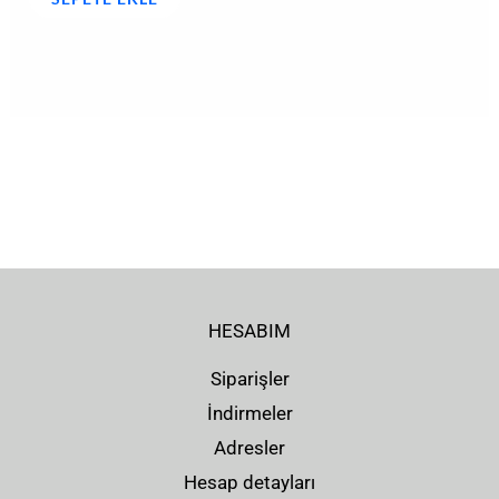
HESABIM
Siparişler
İndirmeler
Adresler
Hesap detayları