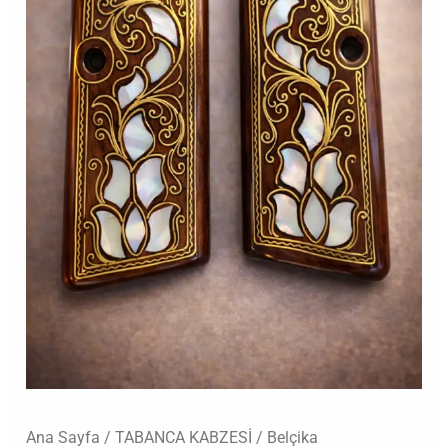
kabzesi
adet
Ana Sayfa
/
TABANCA KABZESİ
/
Belçika