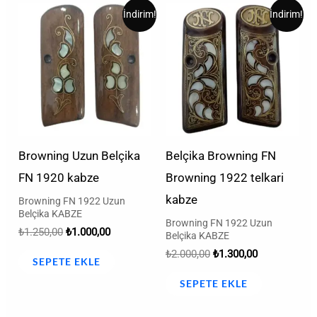
Orijinal
Şu
Orijinal
Şu
İndirim!
İndirim!
fiyat:
andaki
fiyat:
andaki
₺1.250,00.
fiyat:
₺2.000,00.
fiyat:
₺1.000,00.
₺1.300,00.
Browning Uzun Belçika
Belçika Browning FN
FN 1920 kabze
Browning 1922 telkari
kabze
Browning FN 1922 Uzun
Belçika KABZE
Browning FN 1922 Uzun
₺
1.250,00
₺
1.000,00
Belçika KABZE
₺
2.000,00
₺
1.300,00
SEPETE EKLE
SEPETE EKLE