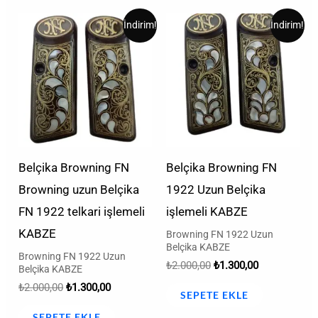
Orijinal
Şu
Orijinal
Şu
İndirim!
İndirim!
fiyat:
andaki
fiyat:
andaki
₺2.000,00.
fiyat:
₺2.000,00.
fiyat:
₺1.300,00.
₺1.300,00.
Belçika Browning FN
Belçika Browning FN
Browning uzun Belçika
1922 Uzun Belçika
FN 1922 telkari işlemeli
işlemeli KABZE
KABZE
Browning FN 1922 Uzun
Belçika KABZE
Browning FN 1922 Uzun
₺
2.000,00
₺
1.300,00
Belçika KABZE
₺
2.000,00
₺
1.300,00
SEPETE EKLE
SEPETE EKLE