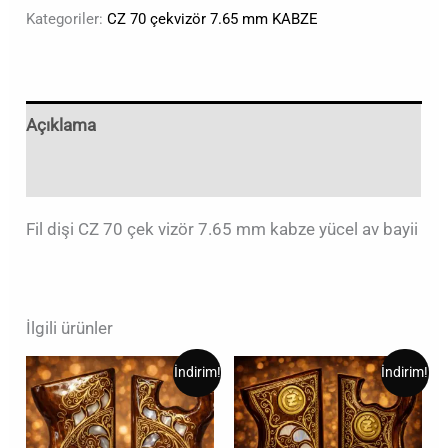
Kategoriler:
CZ 70 çekvizör 7.65 mm KABZE
Açıklama
Değerlendirmeler (0)
Fil dişi CZ 70 çek vizör 7.65 mm kabze yücel av bayii
İlgili ürünler
Orijinal
Şu
Orijinal
Şu
İndirim!
İndirim!
fiyat:
andaki
fiyat:
andaki
₺2,00.
fiyat:
₺2,00.
fiyat:
₺1,00.
₺1,00.