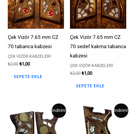
Çek Vizör 7.65 mm CZ
Çek Vizör 7.65 mm CZ
70 tabanca kabzesi
70 sedef kakma tabanca
kabzesi
ÇEK VİZÖR KABZELERİ
₺
2,00
₺
1,00
ÇEK VİZÖR KABZELERİ
₺
2,00
₺
1,00
SEPETE EKLE
SEPETE EKLE
Orijinal
Şu
Orijinal
Şu
İndirim!
İndirim!
fiyat:
andaki
fiyat:
andaki
₺3.000,00.
fiyat:
₺3.500,00.
fiyat:
₺2.000,00.
₺2.500,00.