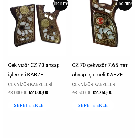
Orijinal
Şu
Orijinal
Şu
İndirim!
İndirim!
fiyat:
andaki
fiyat:
andaki
₺3.000,00.
fiyat:
₺3.500,00.
fiyat:
₺2.000,00.
₺2.750,00.
Çek vizör CZ 70 ahşap
CZ 70 çekvizör 7.65 mm
işlemeli KABZE
ahşap işlemeli KABZE
ÇEK VİZÖR KABZELERİ
ÇEK VİZÖR KABZELERİ
₺
3.000,00
₺
2.000,00
₺
3.500,00
₺
2.750,00
SEPETE EKLE
SEPETE EKLE