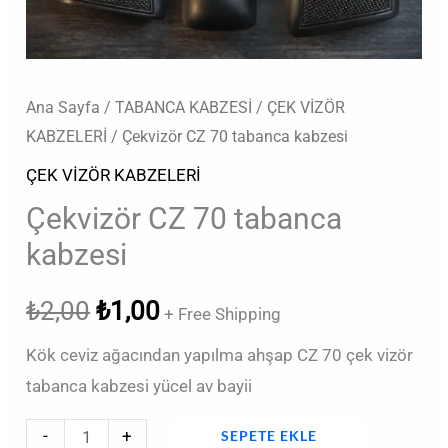
Ana Sayfa
/
TABANCA KABZESİ
/
ÇEK VİZÖR
KABZELERİ
/ Çekvizör CZ 70 tabanca kabzesi
ÇEK VİZÖR KABZELERİ
Çekvizör CZ 70 tabanca
kabzesi
₺
2,00
₺
1,00
+ Free Shipping
Kök ceviz ağacından yapılma ahşap CZ 70 çek vizör
tabanca kabzesi yücel av bayii
-
+
SEPETE EKLE