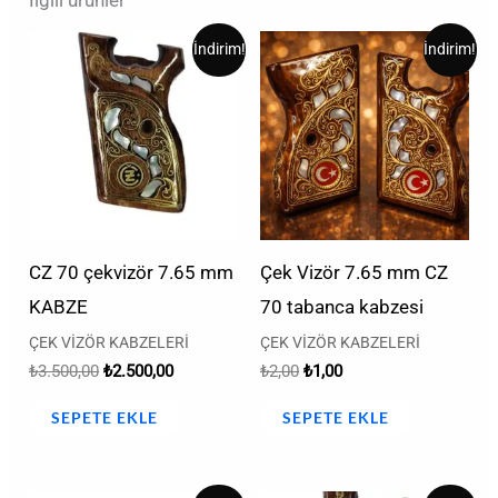
İlgili ürünler
Orijinal
Şu
Orijinal
Şu
İndirim!
İndirim!
fiyat:
andaki
fiyat:
andaki
₺3.500,00.
fiyat:
₺2,00.
fiyat:
₺2.500,00.
₺1,00.
CZ 70 çekvizör 7.65 mm
Çek Vizör 7.65 mm CZ
KABZE
70 tabanca kabzesi
ÇEK VİZÖR KABZELERİ
ÇEK VİZÖR KABZELERİ
₺
3.500,00
₺
2.500,00
₺
2,00
₺
1,00
SEPETE EKLE
SEPETE EKLE