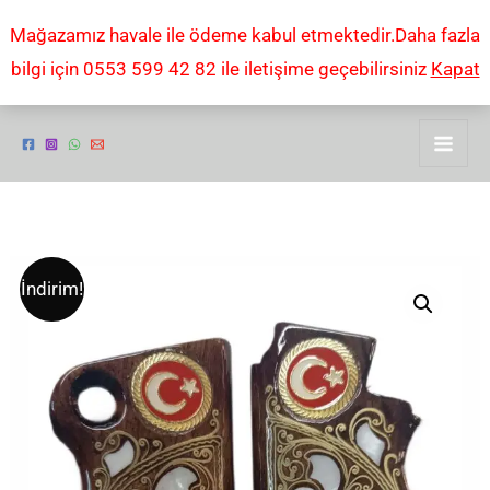
İçeriğe
Mağazamız havale ile ödeme kabul etmektedir.Daha fazla
atla
bilgi için 0553 599 42 82 ile iletişime geçebilirsiniz
Kapat
Tek
Orijinal
Şu
İndirim!
Düğmeli
fiyat:
andaki
Beretta
Mod
₺2,00.
fiyat:
71
₺1,00.
işlemeli
KABZE