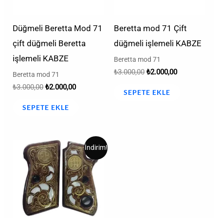
Düğmeli Beretta Mod 71
Beretta mod 71 Çift
çift düğmeli Beretta
düğmeli işlemeli KABZE
işlemeli KABZE
Beretta mod 71
₺
3.000,00
₺
2.000,00
Beretta mod 71
₺
3.000,00
₺
2.000,00
SEPETE EKLE
SEPETE EKLE
Orijinal
Şu
İndirim!
fiyat:
andaki
₺3.000,00.
fiyat:
₺2.000,00.