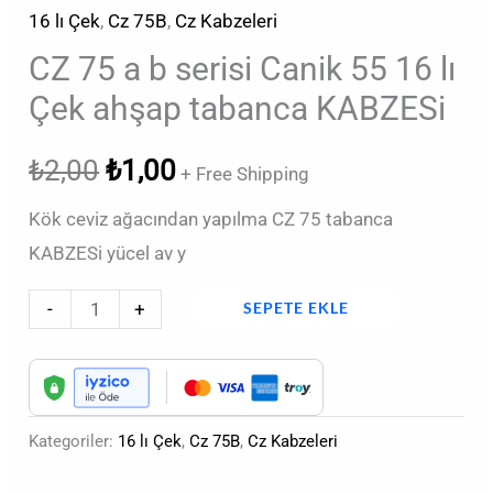
16 lı Çek
,
Cz 75B
,
Cz Kabzeleri
CZ 75 a b serisi Canik 55 16 lı
Çek ahşap tabanca KABZESi
₺
2,00
₺
1,00
+ Free Shipping
Kök ceviz ağacından yapılma CZ 75 tabanca
KABZESi yücel av y
-
+
SEPETE EKLE
Kategoriler:
16 lı Çek
,
Cz 75B
,
Cz Kabzeleri