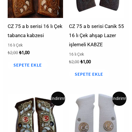
CZ 75 a b serisi 16 lı Çek
CZ 75 a b serisi Canik 55
tabanca kabzesi
16 lı Çek ahşap Lazer
işlemeli KABZE
16 lı Çek
₺
2,00
₺
1,00
16 lı Çek
₺
2,00
₺
1,00
SEPETE EKLE
SEPETE EKLE
Orijinal
Şu
Orijinal
Şu
İndirim!
İndirim!
fiyat:
andaki
fiyat:
andaki
₺2,00.
fiyat:
₺2,00.
fiyat:
₺1,00.
₺1,00.