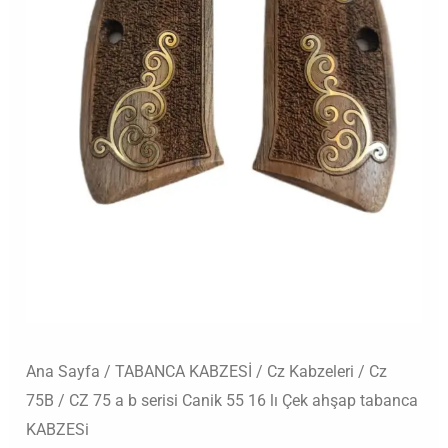
16
lı
Çek
ahşap
tabanca
KABZESi
adet
Ana Sayfa
/
TABANCA KABZESİ
/
Cz Kabzeleri
/
Cz
75B
/ CZ 75 a b serisi Canik 55 16 lı Çek ahşap tabanca
KABZESi