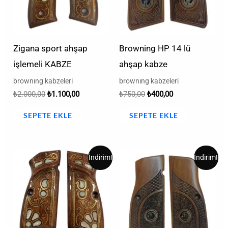
Zigana sport ahşap
Browning HP 14 lü
işlemeli KABZE
ahşap kabze
brownıng kabzeleri
brownıng kabzeleri
₺
2.000,00
₺
1.100,00
₺
750,00
₺
400,00
SEPETE EKLE
SEPETE EKLE
Orijinal
Şu
Orijinal
Şu
İndirim!
İndirim!
fiyat:
andaki
fiyat:
andaki
₺1.200,00.
fiyat:
₺750,00.
fiyat:
₺800,00.
₺400,00.