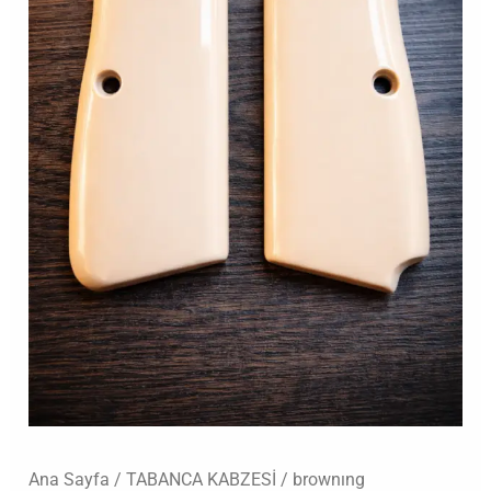
adet
Ana Sayfa
/
TABANCA KABZESİ
/
brownıng