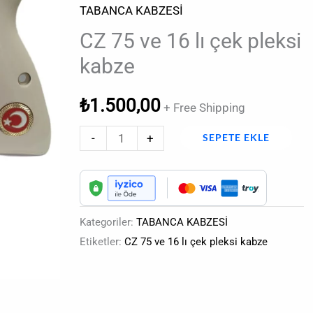
ve
TABANCA KABZESİ
16
CZ 75 ve 16 lı çek pleksi
lı
kabze
çek
pleksi
₺
1.500,00
+ Free Shipping
kabze
adet
-
+
SEPETE EKLE
Kategoriler:
TABANCA KABZESİ
Etiketler:
CZ 75 ve 16 lı çek pleksi kabze