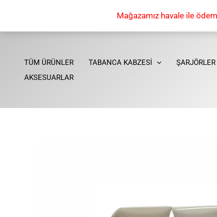
İçeriğe
Mağazamız havale ile ödeme 
atla
TÜM ÜRÜNLER
TABANCA KABZESİ
ŞARJÖRLER
AKSESUARLAR