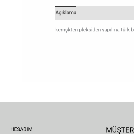
Açıklama
Değerlendirmeler (0)
kemşkten pleksiden yapılma türk b
MÜŞTER
HESABIM