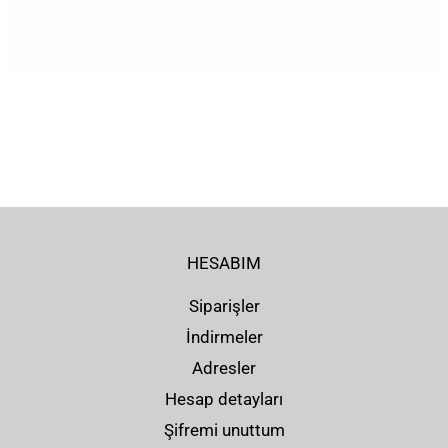
HESABIM
Siparişler
İndirmeler
Adresler
Hesap detayları
Şifremi unuttum