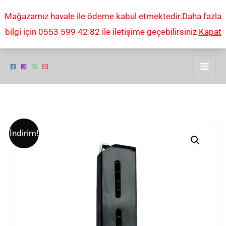
İçeriğe
Mağazamız havale ile ödeme kabul etmektedir.Daha fazla
atla
bilgi için 0553 599 42 82 ile iletişime geçebilirsiniz
Kapat
Mab
Orijinal
Şu
İndirim!
7.65
fiyat:
andaki
mm
şarjör
₺900,00.
fiyat:
adet
₺500,00.