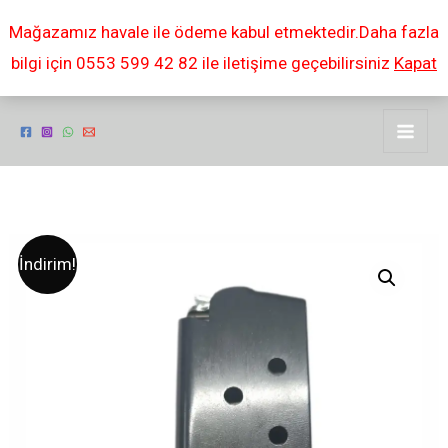
İçeriğe
Mağazamız havale ile ödeme kabul etmektedir.Daha fazla
atla
bilgi için 0553 599 42 82 ile iletişime geçebilirsiniz
Kapat
Parabellum
Orijinal
Şu
İndirim!
takorev
fiyat:
andaki
9
lu
₺3.500,00.
fiyat:
şarjör
₺2.500,00.
adet