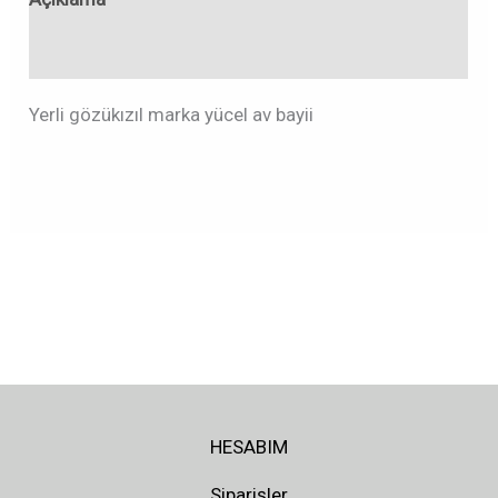
Değerlendirmeler (0)
Yerli gözükızıl marka yücel av bayii
HESABIM
Siparişler