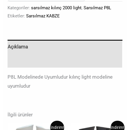
Kategoriler:
sarsılmaz kılınç 2000 light
,
Sarsılmaz P8L
Etiketler:
Sarsılmaz KABZE
Açıklama
Değerlendirmeler (0)
P8L Modelinede Uyumludur kılınç light modeline
uyumludur
İlgili ürünler
Orijinal
Şu
Orijinal
Şu
İndirim!
İndirim!