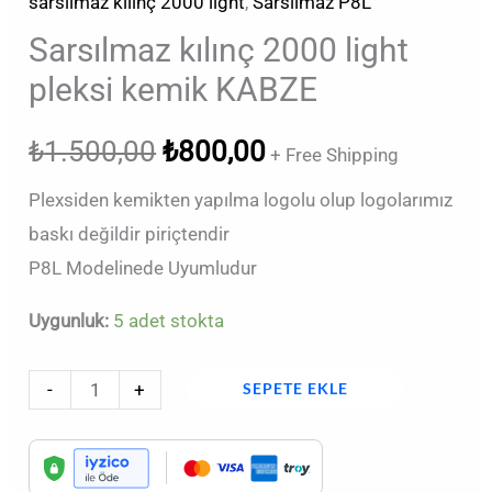
sarsılmaz kılınç 2000 light
,
Sarsılmaz P8L
Sarsılmaz kılınç 2000 light
pleksi kemik KABZE
₺
1.500,00
₺
800,00
+ Free Shipping
Plexsiden kemikten yapılma logolu olup logolarımız
baskı değildir piriçtendir
P8L Modelinede Uyumludur
Uygunluk:
5 adet stokta
-
+
SEPETE EKLE