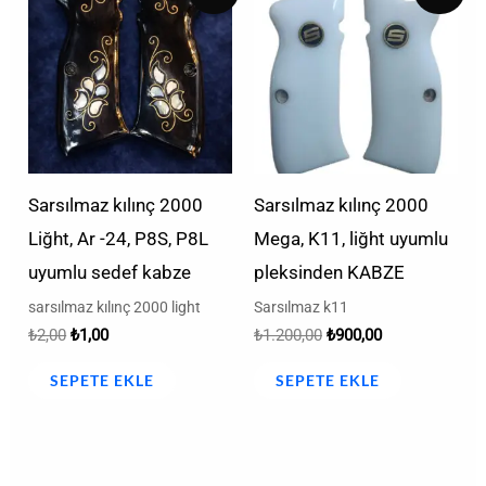
₺2,00.
fiyat:
₺1.200,00.
fiyat:
₺1,00.
₺900,00.
Sarsılmaz kılınç 2000
Sarsılmaz kılınç 2000
Liğht, Ar -24, P8S, P8L
Mega, K11, liğht uyumlu
uyumlu sedef kabze
pleksinden KABZE
sarsılmaz kılınç 2000 light
Sarsılmaz k11
₺
2,00
₺
1,00
₺
1.200,00
₺
900,00
SEPETE EKLE
SEPETE EKLE