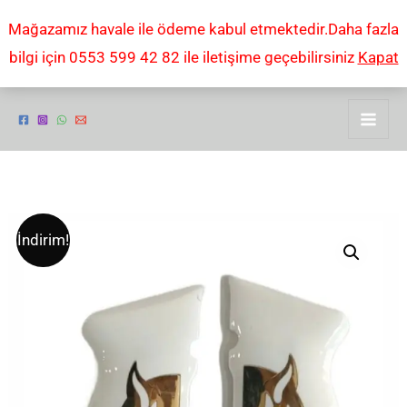
İçeriğe
Mağazamız havale ile ödeme kabul etmektedir.Daha fazla
atla
bilgi için 0553 599 42 82 ile iletişime geçebilirsiniz
Kapat
Sarsılmaz
Orijinal
Şu
İndirim!
kılınç
fiyat:
andaki
2000
light
₺1.500,00.
fiyat:
pleksi
₺800,00.
kemik
KABZE