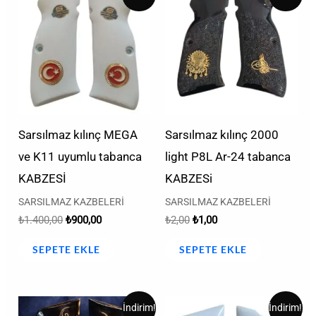
fiyat:
andaki
fiyat:
andaki
₺1.400,00.
fiyat:
₺2,00.
fiyat:
₺900,00.
₺1,00.
Sarsılmaz kılınç MEGA
Sarsılmaz kılınç 2000
ve K11 uyumlu tabanca
light P8L Ar-24 tabanca
KABZESİ
KABZESi
SARSILMAZ KAZBELERİ
SARSILMAZ KAZBELERİ
₺
1.400,00
₺
900,00
₺
2,00
₺
1,00
SEPETE EKLE
SEPETE EKLE
Orijinal
Şu
Orijinal
Şu
İndirim!
İndirim!
fiyat:
andaki
fiyat:
andaki