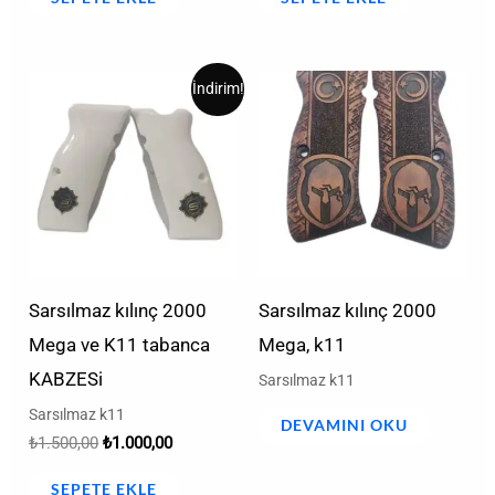
Orijinal
Şu
İndirim!
fiyat:
andaki
₺1.500,00.
fiyat:
₺1.000,00.
Sarsılmaz kılınç 2000
Sarsılmaz kılınç 2000
Mega ve K11 tabanca
Mega, k11
KABZESi
Sarsılmaz k11
Sarsılmaz k11
DEVAMINI OKU
₺
1.500,00
₺
1.000,00
SEPETE EKLE