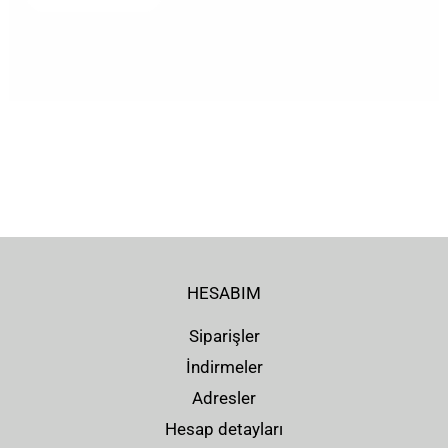
HESABIM
Siparişler
İndirmeler
Adresler
Hesap detayları