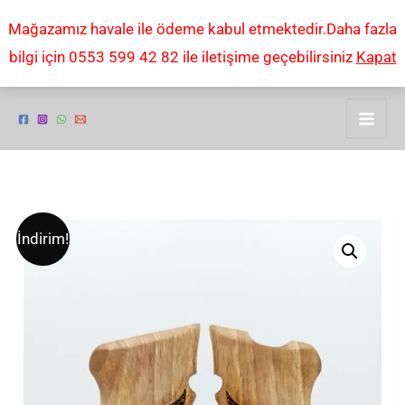
İçeriğe
Mağazamız havale ile ödeme kabul etmektedir.Daha fazla
atla
bilgi için 0553 599 42 82 ile iletişime geçebilirsiniz
Kapat
SARSILMAZ
Orijinal
Şu
İndirim!
KILINÇ
fiyat:
andaki
2000
MEGA
₺2,00.
fiyat:
SARSILMAZ
₺1,00.
K11
UYUMLU