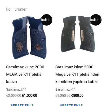
İlgili ürünler
Orijinal
Şu
Orijinal
Şu
İndirim!
İndirim!
fiyat:
andaki
fiyat:
andaki
₺2.000,00.
fiyat:
₺1.250,00.
fiyat:
₺1.000,00.
₺800,00.
Sarsılmaz kılınç 2000
Sarsılmaz kılınç 2000
MEGA ve K11 pleksi
Mega ve K11 pleksinden
kabza
kemikten yapılma kabze
Sarsılmaz k11
Sarsılmaz k11
₺
2.000,00
₺
1.000,00
₺
1.250,00
₺
800,00
SEPETE EKLE
SEPETE EKLE