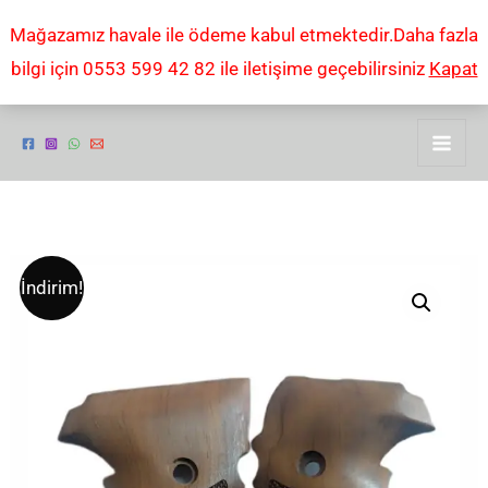
İçeriğe
Mağazamız havale ile ödeme kabul etmektedir.Daha fazla
atla
bilgi için 0553 599 42 82 ile iletişime geçebilirsiniz
Kapat
Sıg
Orijinal
Şu
İndirim!
Sauer
fiyat:
andaki
P226
ahşap
₺2,00.
fiyat:
tabanca
₺1,00.
KABZESi
adet