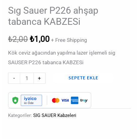
Sıg Sauer P226 ahşap
tabanca KABZESi
₺
2,00
₺
1,00
+ Free Shipping
Kök ceviz ağacından yapılma lazer işlemeli sig
SAUSER P226 tabanca KABZESi
-
+
SEPETE EKLE
Kategoriler:
SIG SAUER Kabzeleri