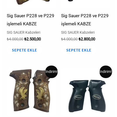
Sig Sauer P228 ve P229
Sig Sauer P228 ve P229
işlemeli KABZE
işlemeli KABZE
SIG SAUER Kabzeleri
SIG SAUER Kabzeleri
₺
4.000,00
₺
2.500,00
₺
4.000,00
₺
2.800,00
SEPETE EKLE
SEPETE EKLE
Orijinal
Şu
Orijinal
Şu
İndirim!
İndirim!
fiyat:
andaki
fiyat:
andaki
₺4.000,00.
fiyat:
₺2.000,00.
fiyat:
₺2.500,00.
₺1.250,00.