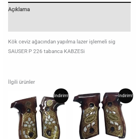
Açıklama
Değerlendirmeler (0)
Kök ceviz ağacından yapılma lazer işlemeli sig
SAUSER P 226 tabanca KABZESi
İlgili ürünler
Orijinal
Şu
Orijinal
Şu
İndirim!
İndirim!
fiyat:
andaki
fiyat:
andaki
₺4.000,00.
fiyat:
₺4.000,00.
fiyat:
₺2.500,00.
₺2.800,00.