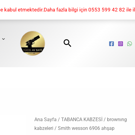
kabul etmektedir.Daha fazla bilgi için 0553 599 42 82 ile il
Arama
Smith
Ana Sayfa
/
TABANCA KABZESİ
/
brownıng
Orijinal
Şu
kabzeleri
/ Smith wesson 6906 ahşap
wesson