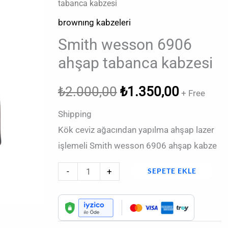
fiyat:
andaki
tabanca kabzesi
6906
ahşap
brownıng kabzeleri
₺2.000,00.
fiyat:
tabanca
Smith wesson 6906
₺1.350,
kabzesi
ahşap tabanca kabzesi
adet
₺
2.000,00
₺
1.350,00
+ Free
Shipping
Kök ceviz ağacından yapılma ahşap lazer
işlemeli Smith wesson 6906 ahşap kabze
-
+
SEPETE EKLE