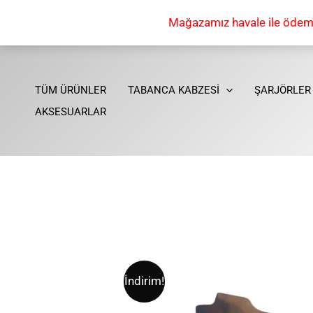
İçeriğe
Mağazamız havale ile ödeme 
atla
TÜM ÜRÜNLER
TABANCA KABZESİ
ŞARJÖRLER
AKSESUARLAR
İndirim!