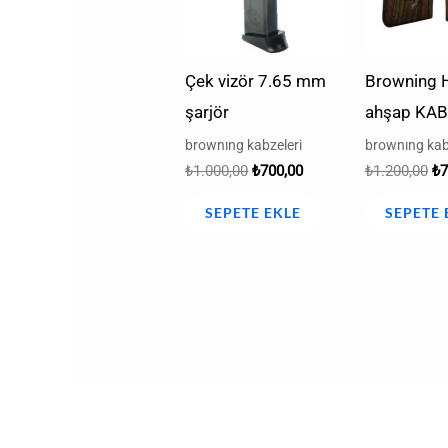
Çek vizör 7.65 mm
Browning H
şarjör
ahşap KA
brownıng kabzeleri
brownıng kab
₺
1.000,00
₺
700,00
₺
1.200,00
₺
7
SEPETE EKLE
SEPETE 