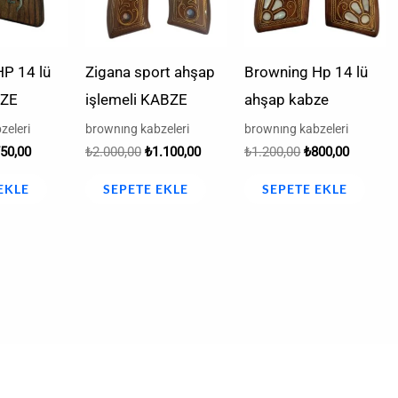
P 14 lü
Zigana sport ahşap
Browning Hp 14 lü
BZE
işlemeli KABZE
ahşap kabze
zeleri
brownıng kabzeleri
brownıng kabzeleri
50,00
₺
2.000,00
₺
1.100,00
₺
1.200,00
₺
800,00
EKLE
SEPETE EKLE
SEPETE EKLE