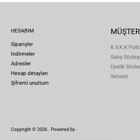
MÜŞTER
HESABIM
Siparişler
K.V.K.K Polit
İndirmeler
Satış Sözle
Adresler
Üyelik Sözl
Hesap detayları
Iletisim
Şifremi unuttum
Copyright © 2026 . Powered by .