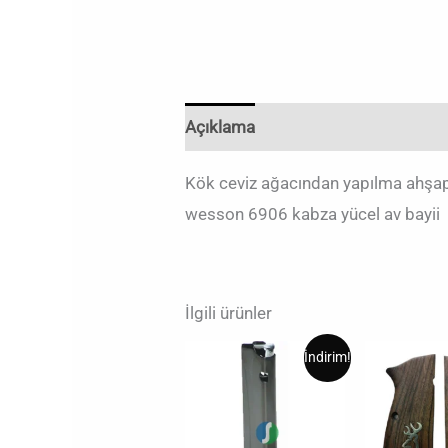
Açıklama
Değerlendirmeler (0)
Kök ceviz ağacından yapılma ahşap
wesson 6906 kabza yücel av bayii
İlgili ürünler
Orijinal
Şu
Or
İndirim!
fiyat:
andaki
fiy
₺1.000,00.
fiyat:
₺1
₺700,00.