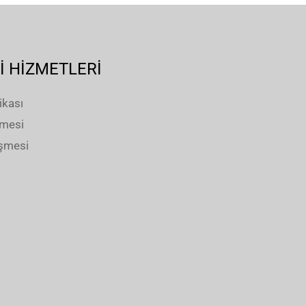
İ HİZMETLERİ
ikası
şmesi
eşmesi