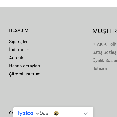
MÜŞTER
HESABIM
Siparişler
K.V.K.K Polit
İndirmeler
Satış Sözle
Adresler
Üyelik Sözl
Hesap detayları
Iletisim
Şifremi unuttum
Copyright © 2026 . Powered by .