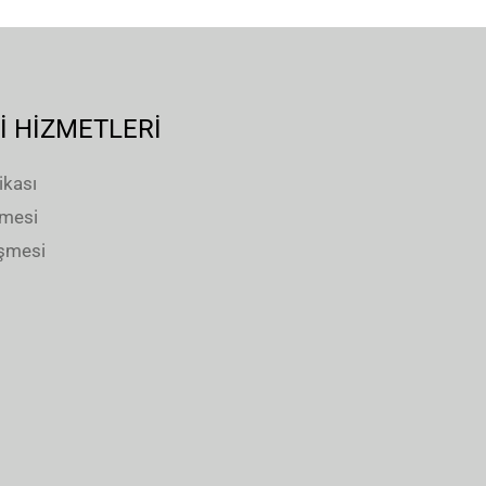
İ HİZMETLERİ
ikası
şmesi
eşmesi