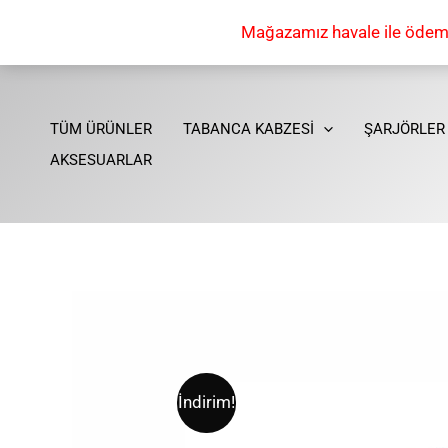
İçeriğe
Mağazamız havale ile ödeme 
atla
TÜM ÜRÜNLER
TABANCA KABZESİ
ŞARJÖRLER
AKSESUARLAR
İndirim!