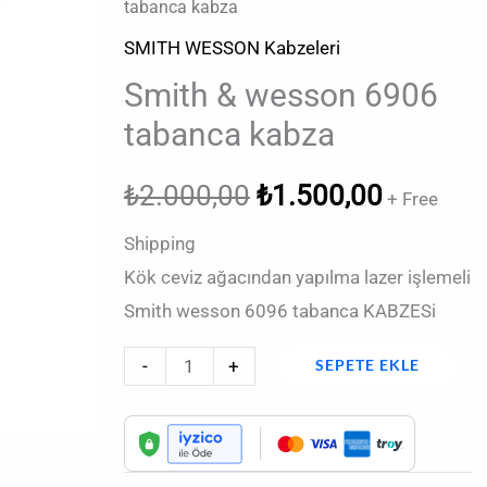
fiyat:
andaki
tabanca kabza
wesson
6906
SMITH WESSON Kabzeleri
₺2.000,00.
fiyat:
tabanca
Smith & wesson 6906
₺1.500,
kabza
tabanca kabza
adet
₺
2.000,00
₺
1.500,00
+ Free
Shipping
Kök ceviz ağacından yapılma lazer işlemeli
Smith wesson 6096 tabanca KABZESi
-
+
SEPETE EKLE