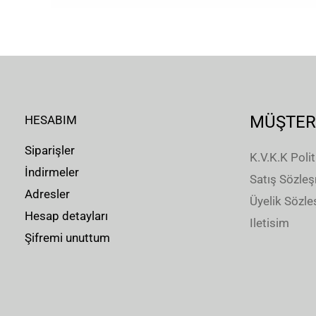
MÜŞTER
HESABIM
Siparişler
K.V.K.K Polit
İndirmeler
Satış Sözle
Adresler
Üyelik Sözl
Hesap detayları
Iletisim
Şifremi unuttum