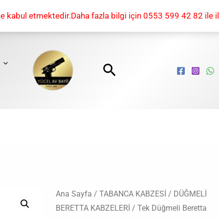
kabul etmektedir.Daha fazla bilgi için 0553 599 42 82 ile il
Arama
Tek
Ana Sayfa
/
TABANCA KABZESİ
/
DÜĞMELİ
Orijinal
Şu
BERETTA KABZELERİ
/ Tek Düğmeli Beretta
Düğmeli