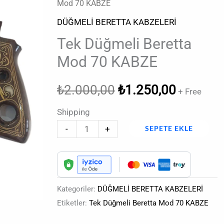
fiyat:
andaki
Mod 70 KABZE
Beretta
Mod
DÜĞMELİ BERETTA KABZELERİ
₺2.000,00.
fiyat:
70
Tek Düğmeli Beretta
₺1.250,
KABZE
Mod 70 KABZE
adet
₺
2.000,00
₺
1.250,00
+ Free
Shipping
-
+
SEPETE EKLE
Kategoriler:
DÜĞMELİ BERETTA KABZELERİ
Etiketler:
Tek Düğmeli Beretta Mod 70 KABZE