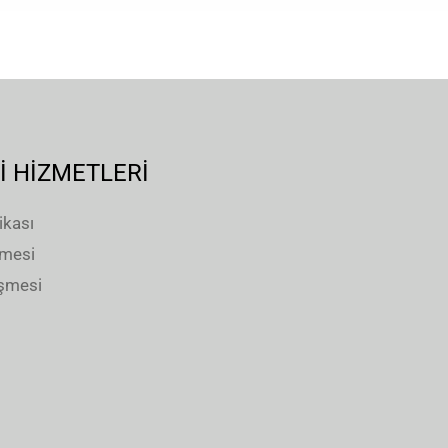
İ HİZMETLERİ
ikası
şmesi
eşmesi