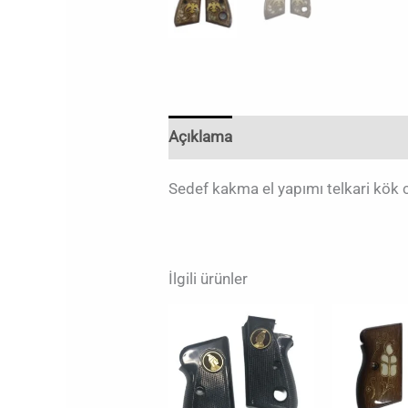
Açıklama
Değerlendirmeler (0)
Sedef kakma el yapımı telkari kök
İlgili ürünler
Or
fiy
₺1