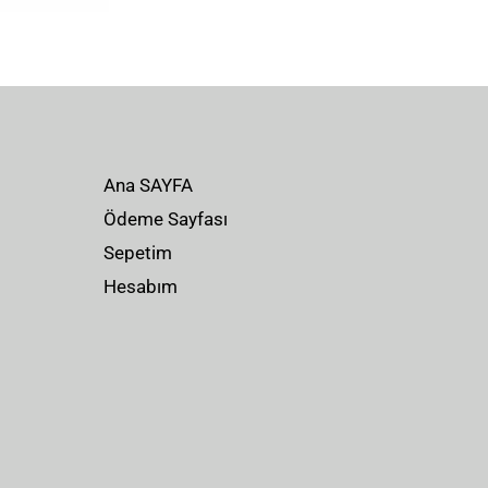
Ana SAYFA
Ödeme Sayfası
Sepetim
Hesabım