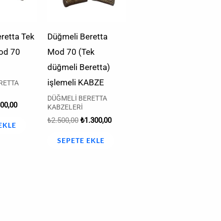
retta Tek
Düğmeli Beretta
od 70
Mod 70 (Tek
düğmeli Beretta)
işlemeli KABZE
RETTA
DÜĞMELİ BERETTA
00,00
KABZELERİ
₺
2.500,00
₺
1.300,00
EKLE
SEPETE EKLE