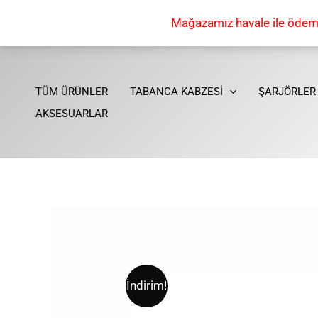
İçeriğe
Mağazamız havale ile ödeme 
atla
TÜM ÜRÜNLER
TABANCA KABZESİ
ŞARJÖRLER
AKSESUARLAR
İndirim!