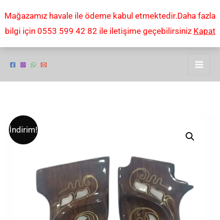
İçeriğe
Mağazamız havale ile ödeme kabul etmektedir.Daha fazla
atla
bilgi için 0553 599 42 82 ile iletişime geçebilirsiniz
Kapat
MAB
Orijinal
Şu
İndirim!
16
fiyat:
andaki
lı
Sedef
₺2.000,00.
fiyat:
kakma
₺1.250,00.
telkari
KABZE