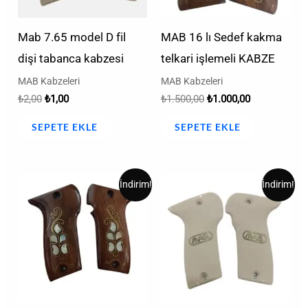
Mab 7.65 model D fil
MAB 16 lı Sedef kakma
dişi tabanca kabzesi
telkari işlemeli KABZE
MAB Kabzeleri
MAB Kabzeleri
₺
2,00
₺
1,00
₺
1.500,00
₺
1.000,00
SEPETE EKLE
SEPETE EKLE
Orijinal
Şu
Orijinal
Şu
İndirim!
İndirim!
fiyat:
andaki
fiyat:
andaki
₺1.000,00.
fiyat:
₺3,00.
fiyat:
₺500,00.
₺2,00.