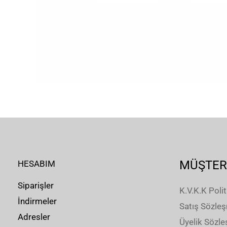
MÜŞTER
HESABIM
Siparişler
K.V.K.K Polit
İndirmeler
Satış Sözle
Adresler
Üyelik Sözl