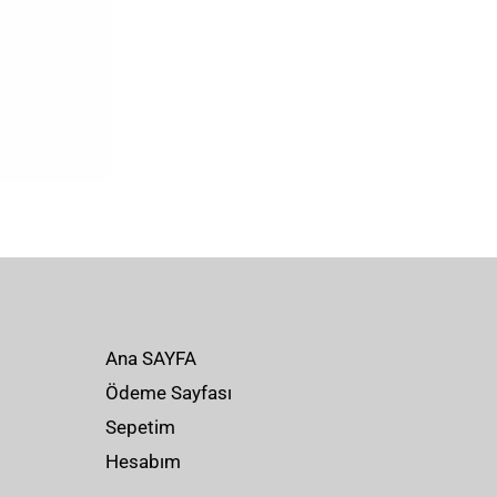
Ana SAYFA
Ödeme Sayfası
Sepetim
Hesabım