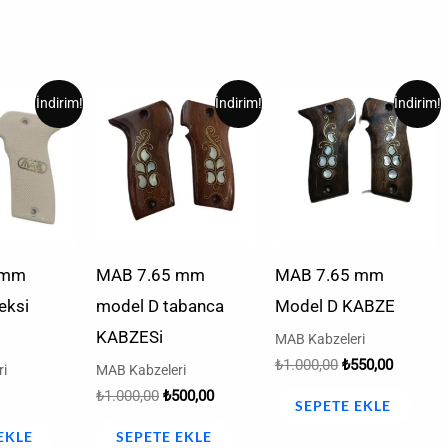
l
u
Orijinal
Şu
Orijinal
Şu
İndirim!
İndirim!
İndirim!
ndaki
fiyat:
andaki
fiyat:
andaki
iyat:
₺1.000,00.
fiyat:
₺1.000,00.
fiyat:
2,00.
₺500,00.
₺550,00.
 mm
MAB 7.65 mm
MAB 7.65 mm
eksi
model D tabanca
Model D KABZE
KABZESi
MAB Kabzeleri
₺
1.000,00
₺
550,00
i
MAB Kabzeleri
₺
1.000,00
₺
500,00
SEPETE EKLE
EKLE
SEPETE EKLE