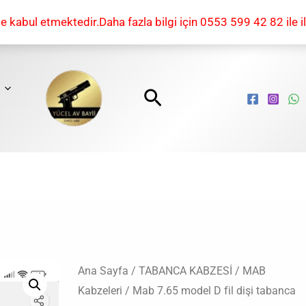
kabul etmektedir.Daha fazla bilgi için 0553 599 42 82 ile il
Arama
Mab
Ana Sayfa
/
TABANCA KABZESİ
/
MAB
Orijinal
Şu
Kabzeleri
/ Mab 7.65 model D fil dişi tabanca
7.65