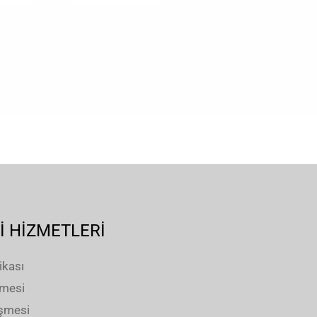
İ HİZMETLERİ
ikası
şmesi
eşmesi