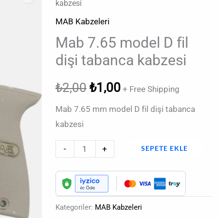
fiyat:
andaki
kabzesi
model
D
MAB Kabzeleri
₺2,00.
fiyat:
fil
Mab 7.65 model D fil
₺1,00.
dişi
dişi tabanca kabzesi
tabanca
kabzesi
₺
2,00
₺
1,00
+ Free Shipping
adet
Mab 7.65 mm model D fil dişi tabanca
kabzesi
-
+
SEPETE EKLE
Kategoriler:
MAB Kabzeleri