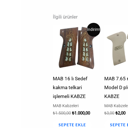
İlgili ürünler
Orijinal
Şu
Orijina
Ş
İndirim!
fiyat:
andaki
fiyat:
a
₺1.500,00.
fiyat:
₺3,00.
f
₺1.000,00.
₺
MAB 16 lı Sedef
MAB 7.65
kakma telkari
Model D pl
işlemeli KABZE
KABZE
MAB Kabzeleri
MAB Kabzeler
₺
1.500,00
₺
1.000,00
₺
3,00
₺
2,00
SEPETE EKLE
SEPETE 