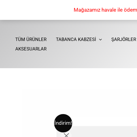
İçeriğe
Mağazamız havale ile ödeme 
atla
TÜM ÜRÜNLER
TABANCA KABZESİ
ŞARJÖRLER
AKSESUARLAR
İndirim!