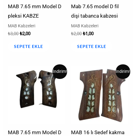
MAB 7.65 mm Model D
Mab 7.65 model D fil
pleksi KABZE
dişi tabanca kabzesi
MAB Kabzeleri
MAB Kabzeleri
₺
3,00
₺
2,00
₺
2,00
₺
1,00
SEPETE EKLE
SEPETE EKLE
Orijinal
Şu
Orijinal
Şu
İndirim!
İndirim!
fiyat:
andaki
fiyat:
andaki
₺1.000,00.
fiyat:
₺1.500,00.
fiyat:
₺550,00.
₺1.000,00.
MAB 7.65 mm Model D
MAB 16 lı Sedef kakma