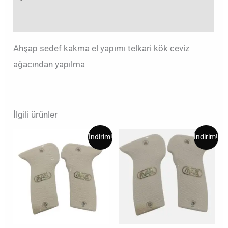
Değerlendirmeler (0)
Ahşap sedef kakma el yapımı telkari kök ceviz
ağacından yapılma
İlgili ürünler
Orijinal
Şu
Orijinal
Şu
İndirim!
İndirim!
fiyat:
andaki
fiyat:
andaki
₺3,00.
fiyat:
₺2,00.
fiyat:
₺2,00.
₺1,00.