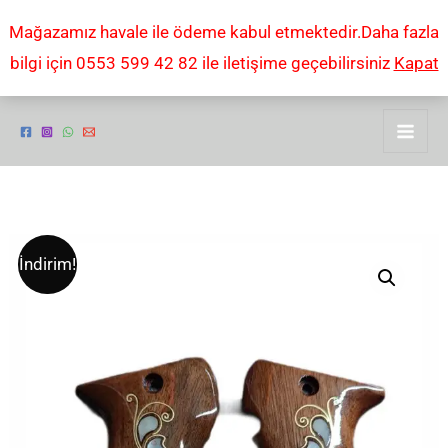
İçeriğe
Mağazamız havale ile ödeme kabul etmektedir.Daha fazla
atla
bilgi için 0553 599 42 82 ile iletişime geçebilirsiniz
Kapat
MAB
Orijinal
Şu
İndirim!
7.65
fiyat:
andaki
mm
KABZE
₺1.000,00.
fiyat:
adet
₺550,00.